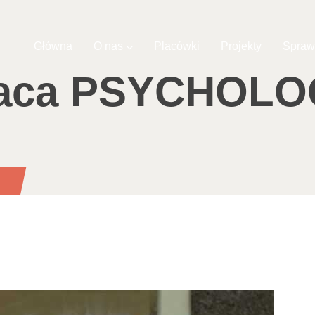
Główna
O nas
Placówki
Projekty
Spraw
aca PSYCHOL