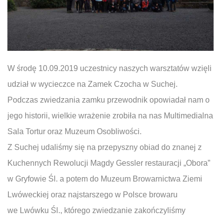
W środę 10.09.2019 uczestnicy naszych warsztatów wzięli
udział w wycieczce na Zamek Czocha w Suchej.
Podczas zwiedzania zamku przewodnik opowiadał nam o
jego historii, wielkie wrażenie zrobiła na nas Multimedialna
Sala Tortur oraz Muzeum Osobliwości.
Z Suchej udaliśmy się na przepyszny obiad do znanej z
Kuchennych Rewolucji Magdy Gessler restauracji „Obora”
w Gryfowie Śl. a potem do Muzeum Browarnictwa Ziemi
Lwóweckiej oraz najstarszego w Polsce browaru
we Lwówku Śl., którego zwiedzanie zakończyliśmy