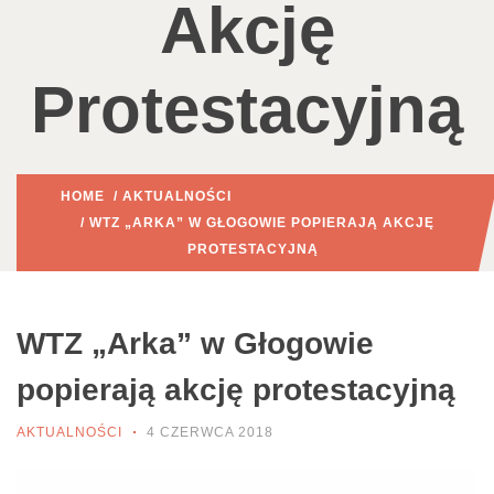
Akcję
Protestacyjną
HOME
/
AKTUALNOŚCI
/ WTZ „ARKA” W GŁOGOWIE POPIERAJĄ AKCJĘ
PROTESTACYJNĄ
WTZ „Arka” w Głogowie
popierają akcję protestacyjną
AKTUALNOŚCI
4 CZERWCA 2018