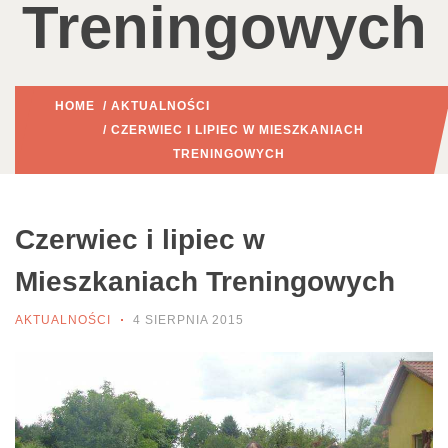
Treningowych
HOME
/
AKTUALNOŚCI
/ CZERWIEC I LIPIEC W MIESZKANIACH
TRENINGOWYCH
Czerwiec i lipiec w
Mieszkaniach Treningowych
AKTUALNOŚCI
4 SIERPNIA 2015