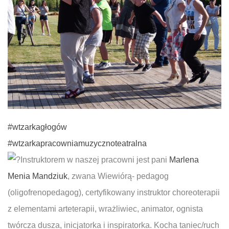
#wtzarkagłogów
#wtzarkapracowniamuzycznoteatralna
Instruktorem w naszej pracowni jest pani
Marlena
Menia Mandziuk
, zwana Wiewiórą- pedagog
(oligofrenopedagog), certyfikowany instruktor choreoterapii
z elementami arteterapii, wrażliwiec, animator, ognista
twórcza dusza, inicjatorka i inspiratorka. Kocha taniec/ruch