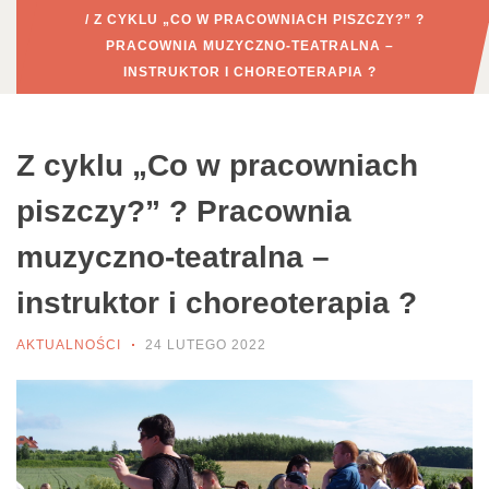
/ Z CYKLU „CO W PRACOWNIACH PISZCZY?” ?
PRACOWNIA MUZYCZNO-TEATRALNA –
INSTRUKTOR I CHOREOTERAPIA ?
Z cyklu „Co w pracowniach
piszczy?” ? Pracownia
muzyczno-teatralna –
instruktor i choreoterapia ?
AKTUALNOŚCI
24 LUTEGO 2022