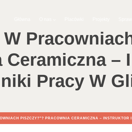
Główna
O nas
Placówki
Projekty
Spraw
o W Pracowniach
 Ceramiczna – In
niki Pracy W Gl
OWNIACH PISZCZY?”? PRACOWNIA CERAMICZNA – INSTRUKTOR I 