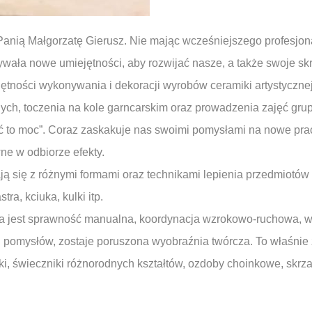
anią Małgorzatę Gierusz. Nie mając wcześniejszego profesjon
ywała nowe umiejętności, aby rozwijać nasze, a także swoje sk
iejętności wykonywania i dekoracji wyrobów ceramiki artystycz
nych, toczenia na kole garncarskim oraz prowadzenia zajęć gr
eć to moc”. Coraz zaskakuje nas swoimi pomysłami na nowe prac
ne w odbiorze efekty.
ją się z różnymi formami oraz technikami lepienia przedmiotów
tra, kciuka, kulki itp.
ana jest sprawność manualna, koordynacja wzrokowo-ruchowa, w
 pomysłów, zostaje poruszona wyobraźnia twórcza. To właśnie z 
mki, świeczniki różnorodnych kształtów, ozdoby choinkowe, skrza