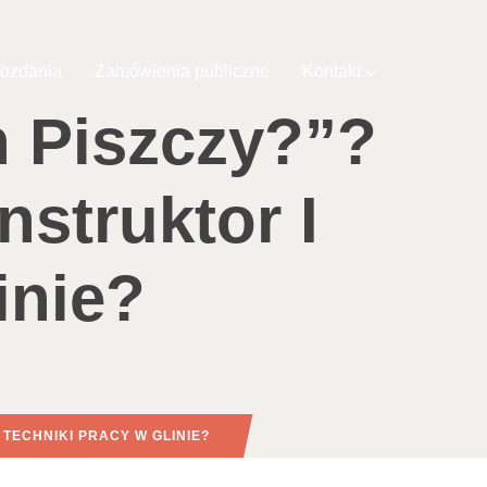
ozdania
Zamówienia publiczne
Kontakt
 Piszczy?”?
struktor I
inie?
TECHNIKI PRACY W GLINIE?