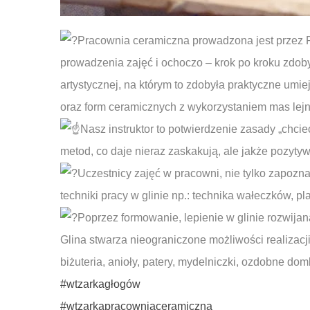
Pracownia ceramiczna prowadzona jest przez P
prowadzenia zajęć i ochoczo – krok po kroku zdob
artystycznej, na którym to zdobyła praktyczne um
oraz form ceramicznych z wykorzystaniem mas lej
Nasz instruktor to potwierdzenie zasady „chci
metod, co daje nieraz zaskakują, ale jakże pozytyw
Uczestnicy zajęć w pracowni, nie tylko zapozna
techniki pracy w glinie np.: technika wałeczków, plas
Poprzez formowanie, lepienie w glinie rozwij
Glina stwarza nieograniczone możliwości realizacji
biżuteria, anioły, patery, mydelniczki, ozdobne do
#wtzarkagłogów
#wtzarkapracowniaceramiczna