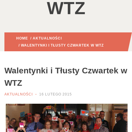
WTZ
HOME
/
AKTUALNOŚCI
/ WALENTYNKI I TŁUSTY CZWARTEK W WTZ
Walentynki i Tłusty Czwartek w
WTZ
AKTUALNOŚCI
16 LUTEGO 2015