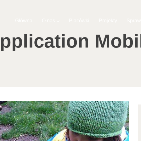
Główna
O nas
Placówki
Projekty
Spraw
pplication Mobi