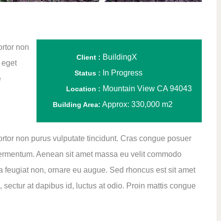
ortor non
BuildingX
Client :
 eget
In Progress
Status :
e
Mountain View CA 94043
Location :
Approx: 330,000 m2
Building Area:
 tortor non purus vulputate tincidunt. Cras congue posuer
 fermentum. Aenean sit amet massa eu velit commodo
orta feugiat non, ornare eu augue. Sed rhoncus est sit amet
s, sectur at dapibus id, luctus at odio. Proin mattis congue