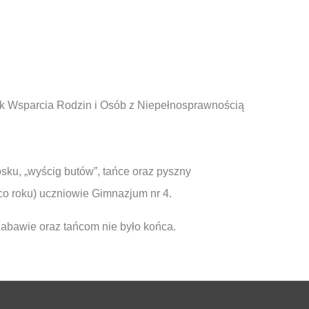
ek Wsparcia Rodzin i Osób z Niepełnosprawnością
sku, „wyścig butów”, tańce oraz pyszny
co roku) uczniowie Gimnazjum nr 4.
abawie oraz tańcom nie było końca.