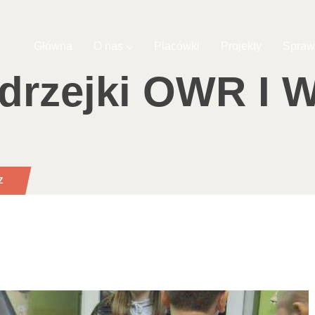
Główna
O nas
Placówki
Projekty
Spraw
drzejki OWR I 
Z