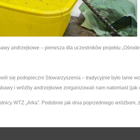
abawy andrzejkowe – pierwsza dla uczestników projektu „Ośrod
i się podopieczni Stowarzyszenia – tradycyjnie było lanie wo
Zabawy i wróżby andrzejkowe zorganizowali nam natomiast (jak 
tnicy WTZ „Arka”. Podobnie jak dnia poprzedniego wróżbom, z