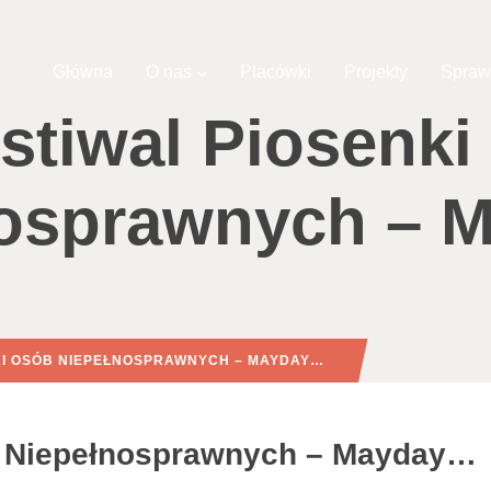
Główna
O nas
Placówki
Projekty
Spraw
stiwal Piosenk
nosprawnych – 
NKI OSÓB NIEPEŁNOSPRAWNYCH – MAYDAY…
b Niepełnosprawnych – Mayday…