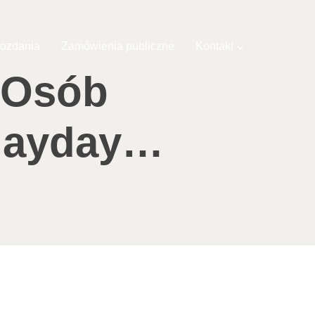
ozdania
Zamówienia publiczne
Kontakt
i Osób
Mayday…