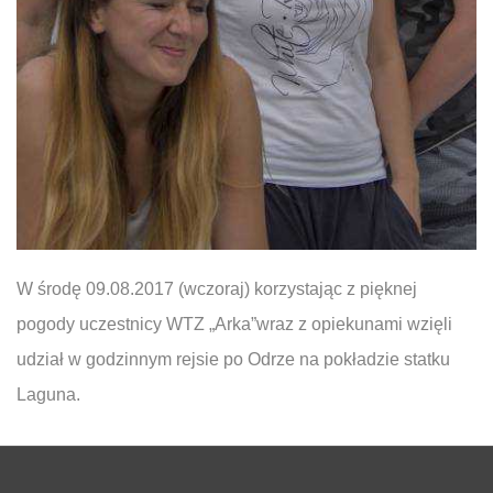
W środę 09.08.2017 (wczoraj) korzystając z pięknej
pogody uczestnicy WTZ „Arka”wraz z opiekunami wzięli
udział w godzinnym rejsie po Odrze na pokładzie statku
Laguna.