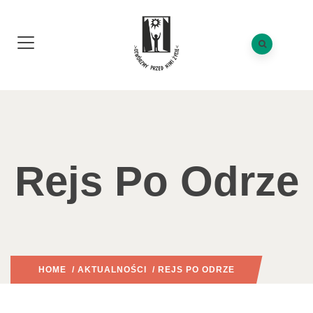
Rejs Po Odrze
HOME
/
AKTUALNOŚCI
/ REJS PO ODRZE