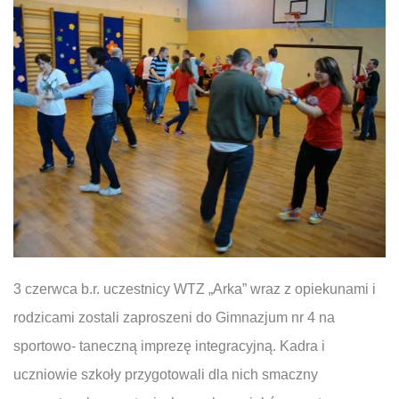
3 czerwca b.r. uczestnicy WTZ „Arka” wraz z opiekunami i
rodzicami zostali zaproszeni do Gimnazjum nr 4 na
sportowo- taneczną imprezę integracyjną. Kadra i
uczniowie szkoły przygotowali dla nich smaczny