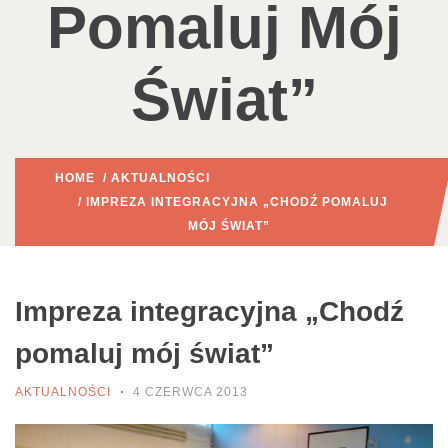
Pomaluj Mój
Świat”
HOME
/
AKTUALNOŚCI
/ IMPREZA INTEGRACYJNA „CHODŹ POMALUJ
MÓJ ŚWIAT”
Impreza integracyjna „Chodź
pomaluj mój świat”
AKTUALNOŚCI
4 CZERWCA 2013