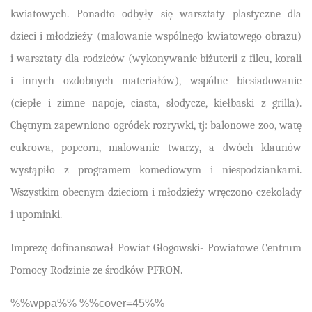
kwiatowych. Ponadto odbyły się warsztaty plastyczne dla
dzieci i młodzieży (malowanie wspólnego kwiatowego obrazu)
i warsztaty dla rodziców (wykonywanie biżuterii z filcu, korali
i innych ozdobnych materiałów), wspólne biesiadowanie
(ciepłe i zimne napoje, ciasta, słodycze, kiełbaski z grilla).
Chętnym zapewniono ogródek rozrywki, tj: balonowe zoo, watę
cukrowa, popcorn, malowanie twarzy, a dwóch klaunów
wystąpiło z programem komediowym i niespodziankami.
Wszystkim obecnym dzieciom i młodzieży wręczono czekolady
i upominki.
Imprezę dofinansował Powiat Głogowski- Powiatowe Centrum
Pomocy Rodzinie ze środków PFRON.
%%wppa%% %%cover=45%%