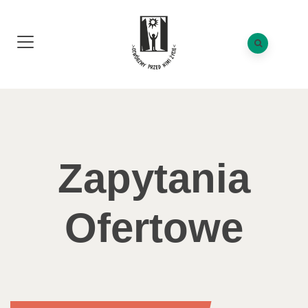
Zapytania
Ofertowe